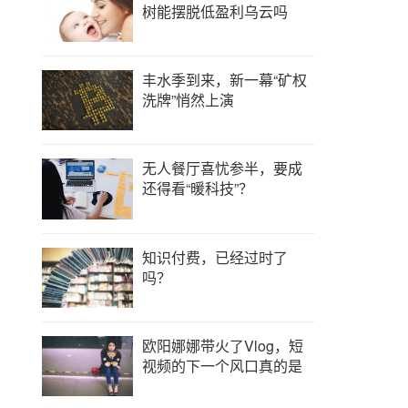
树能摆脱低盈利乌云吗
丰水季到来，新一幕“矿权
洗牌”悄然上演
无人餐厅喜忧参半，要成
还得看“暖科技”？
知识付费，已经过时了
吗？
欧阳娜娜带火了Vlog，短
视频的下一个风口真的是