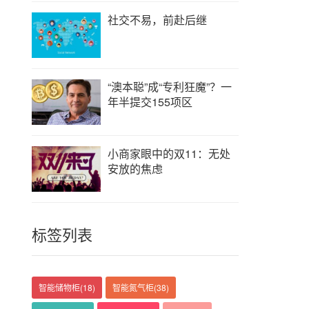
社交不易，前赴后继
“澳本聪”成“专利狂魔”？一
年半提交155项区
小商家眼中的双11：无处
安放的焦虑
标签列表
智能储物柜
(18)
智能氮气柜
(38)