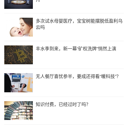
多次试水母婴医疗，宝宝树能摆脱低盈利乌
云吗
丰水季到来，新一幕“矿权洗牌”悄然上演
无人餐厅喜忧参半，要成还得看“暖科技”？
知识付费，已经过时了吗？