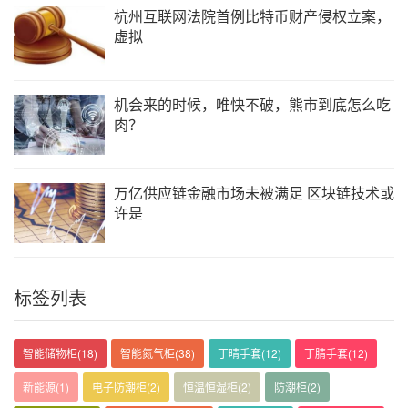
杭州互联网法院首例比特币财产侵权立案，
虚拟
机会来的时候，唯快不破，熊市到底怎么吃
肉？
万亿供应链金融市场未被满足 区块链技术或
许是
标签列表
智能储物柜
(18)
智能氮气柜
(38)
丁晴手套
(12)
丁腈手套
(12)
新能源
(1)
电子防潮柜
(2)
恒温恒湿柜
(2)
防潮柜
(2)