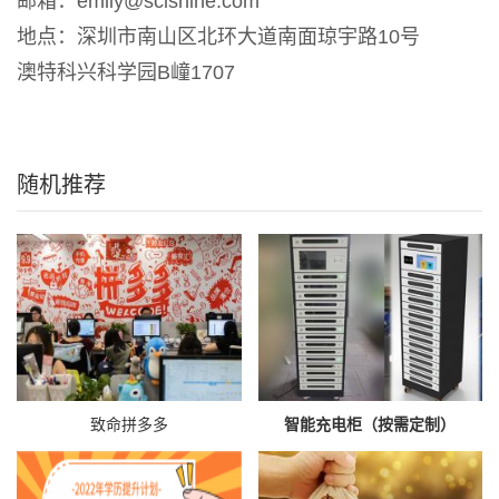
邮箱：emily@scishine.com
地点：深圳市南山区北环大道南面琼宇路10号
澳特科兴科学园B㠉1707   
随机推荐
致命拼多多
智能充电柜（按需定制）