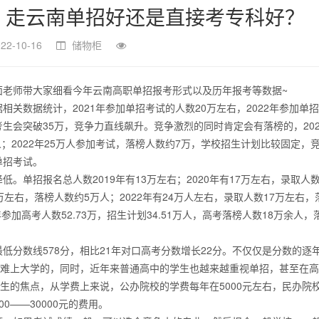
招，走云南单招好还是直接考专科好？
22-10-16
储物柜
面老师带大家细看今年云南高职单招报考形式以及历年报考等数据~
数据统计，2021年参加单招考试的人数20万左右，2022年参加单
考生会突破35万，竞争力直线飙升。竞争激烈的同时肯定会有落榜的，202
人；2022年25万人参加考试，落榜人数约7万，学校招生计划比较固定，
单招考试。
招报名总人数2019年有13万左右；2020年有17万左右，录取人数
6万左右，落榜人数约5万人；2022年有24万人左右，录取人数17万左右，
参加高考人数52.73万，招生计划34.51万人，高考落榜人数18万余人，
数线578分，相比21年对口高考分数增长22分。不仅仅是分数的逐
很难上大学的，同时，近年来普通高中的学生也越来越重视单招，甚至在
考生的焦点，从学费上来说，公办院校的学费每年在5000元左右，民办院
0——30000元的费用。