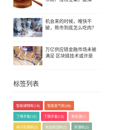
机会来的时候，唯快不
破，熊市到底怎么吃肉？
万亿供应链金融市场未被
满足 区块链技术或许是
标签列表
智能储物柜
(18)
智能氮气柜
(38)
丁晴手套
(12)
丁腈手套
(12)
新能源
(1)
电子防潮柜
(2)
恒温恒湿柜
(2)
防潮柜
(2)